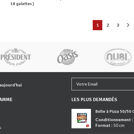
18 galettes )
1
2
3
 aujourd’hui
GAMME
LES PLUS DEMANDÉS
Boîte à Pizza 50/50
Conditionnement :
Format :
50 cm
s