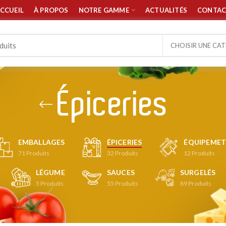
CCUEIL
À PROPOS
NOTRE GAMME
ACTUALITÉS
CONTAC
CHOISIR UNE CA
Épiceries
EMBALLAGES
ÉPICERIES
ÉQUIPEMET
71
Produits
32
Produits
12
Produits
LÉGUME
SAUCES
SURGELÉS
5
Produits
55
Produits
89
Produits