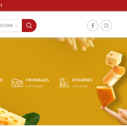
T
TÉGORIE
S
FROMAGES
HYGIÈNES
24
Produits
6
Produits