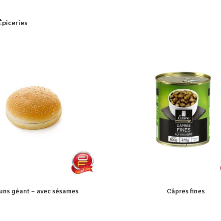
Épiceries
uns géant – avec sésames
Câpres fines