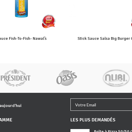
auce Fish-To-Fish- Nawal’s
Stick Sauce Salsa Big Burger
 aujourd’hui
GAMME
LES PLUS DEMANDÉS
Boîte à Pizza 50/50