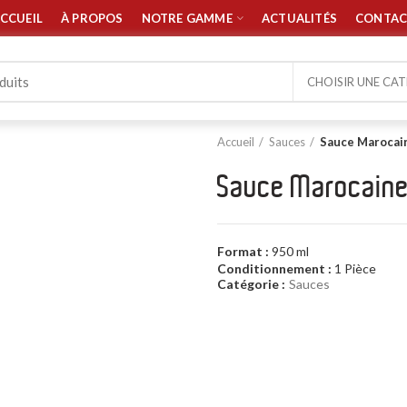
CCUEIL
À PROPOS
NOTRE GAMME
ACTUALITÉS
CONTAC
CHOISIR UNE CA
Accueil
Sauces
Sauce Marocain
Sauce Marocaine
Format :
950 ml
Conditionnement :
1 Pièce
Catégorie :
Sauces