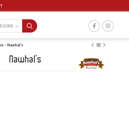
T
TÉGORIE
e – Nawhal’s
 – Nawhal’s