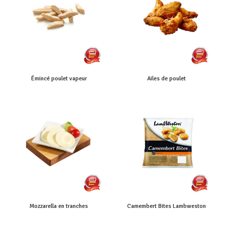
Émincé poulet vapeur
Ailes de poulet
Mozzarella en tranches
Camembert Bites Lambweston